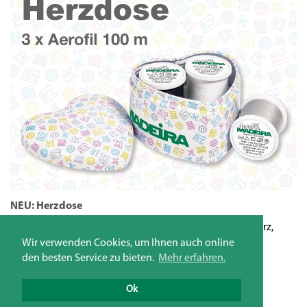
NEU: Herzdose
N
Blechdose gefüllt mit 3 x Aerofil Nähgarn Spulen; schwarz,
We
weiß und grau
Wir verwenden Cookies, um Ihnen auch online
den besten Service zu bieten.
Mehr erfahren.
WEITER
Ok