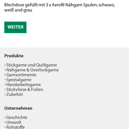
Blechdose gefüllt mit 3 x Aerofil Nähgarn Spulen; schwarz,
We
weiß und grau
WEITER
Produkte
Stickgarne und Quiltgarne
Nähgarne & Overlockgarne
Garnsortimente
Spezialgarne
Handarbeitsgarne
Stickvliese & Folien
Zubehör
Unternehmen
Geschichte
Umwelt
Rohstoffe