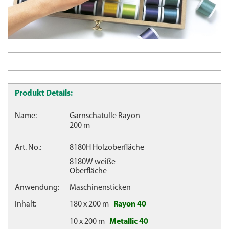
Produkt Details:
Name:
Garnschatulle Rayon
200 m
Art. No.:
8180H Holzoberfläche
8180W weiße
Oberfläche
Anwendung:
Maschinensticken
Inhalt:
180 x 200 m
Rayon 40
10 x 200 m
Metallic 40