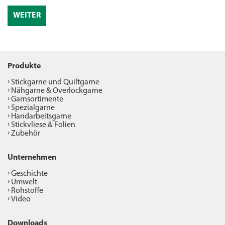
WEITER
Produkte
Stickgarne und Quiltgarne
Nähgarne & Overlockgarne
Garnsortimente
Spezialgarne
Handarbeitsgarne
Stickvliese & Folien
Zubehör
Unternehmen
Geschichte
Umwelt
Rohstoffe
Video
Downloads