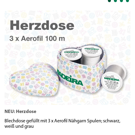
NEU: Herzdose
N
Blechdose gefüllt mit 3 x Aerofil Nähgarn Spulen; schwarz,
We
weiß und grau