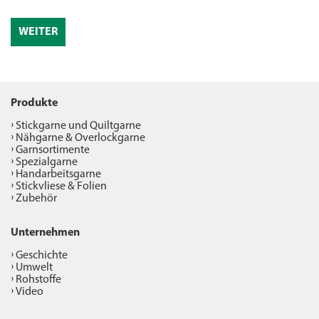
WEITER
Produkte
Stickgarne und Quiltgarne
Nähgarne & Overlockgarne
Garnsortimente
Spezialgarne
Handarbeitsgarne
Stickvliese & Folien
Zubehör
Unternehmen
Geschichte
Umwelt
Rohstoffe
Video