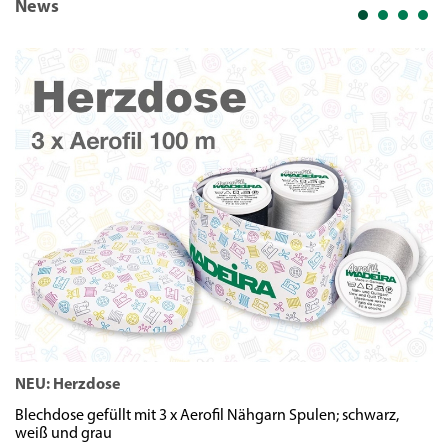
News
NEU: Herzdose
N
Blechdose gefüllt mit 3 x Aerofil Nähgarn Spulen; schwarz,
We
weiß und grau